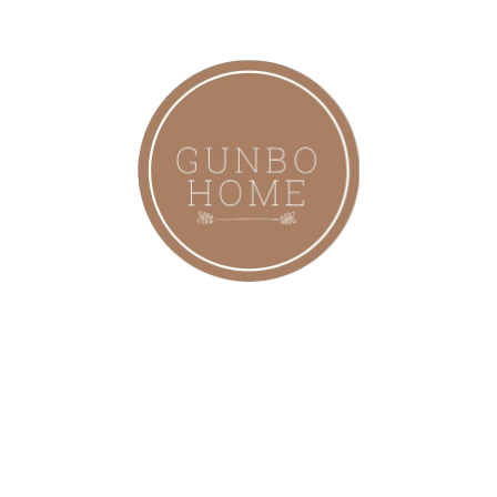
İskelet: Toz boya ile kaplı alüminyum çerçeve, Ve 6 Kalın
Kurgadan oluşan İskelet
Çap: 2.6 Metre, Ürün demonte olarak teslim edilmektedir
Yükseklik: 2.6 Metre
Ayak Ağırlıkları ile kullanabilir , bidon ile kullanıma uygundur
ayrıca masa ortasındaki delik içerisine geçirilerek de
kullanıma uygundur
Benzer Ürünler
3 Mt PROFESYONEL BEJ Şemsiye 50 + Uv Koruma Suya Dayanıklı Bahçe Şemsiyesi Teras Gölgeliği
-10%
17,999.00
₺
19,999.00
₺
Sepete Ekle