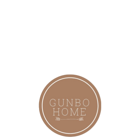
PLASTİK AKSAM YOKTUR
Tek Yapmanız gereken kolu kaldırmak ve serinliğin keyfine
varmak.
İskelet Profil Ebatı :
14*20*0.66mm
Şemsiye Gövdesi Boru Çapı : 5.2 Cm dir.
Şemsiye yerden yüksekliği : 2.45 Mt.
ÇAP: 3 MT Ebatında
Paslanmaz Elektrostatik Özel Boya
240 Gr Su Geçirmez OXFORD Kumaşa
Sahiptir.
1. Sınıf Kilit Aksamlar