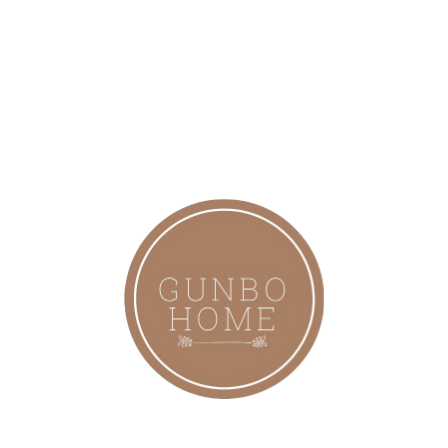
Dış mekanlarınızda size gölge ve serinlik sağlayacak yer
tasarruflu birbirinden şık bu şemsiyeler Yeşil Renk Olarak
Üretilmektedir.
AYAK AĞIRLIĞI PAKETE DAHİL DEĞİLDİR Şemsiye Açık Hali
Çapı: 2.5 Metredir KALIN 6 Kol İskelet Vardır.
İskelet Profil Ebatı : 12*18*0.45mm Piyasada Satılan İNCE 6
kol ve ESNEK iskeletli çabuk kırılan Ürünlerle Kıyaslamayınız
3x3m Ebatında Paslanmaz Elektrostatik Özel Boya 200
GR/M2 Su Geçirmez Kumaşa Sahiptir. 1. Sınıf Kilit Aksamlar
Kurulum Şeması İle Beraber Gönderilmekte
Kargo Türkiyenin Her Yerine Ücretsizdir Saat 15:00 ‘a Kadar
verilen Siparişlerde Aynı Gün Kargo Hizmeti Sunmaktayız
AYAK AĞIRLIĞI PAKETE DAHİL DEĞİLDİR 50 x 50 cm
ölçülerinde 4 Cm kalınlıgında doğan taş yada KENDİ
İMKANLARINIZLA MERMER Kesilerek yada hazır ağırlık
bidonlarıyla kullanılabilir.