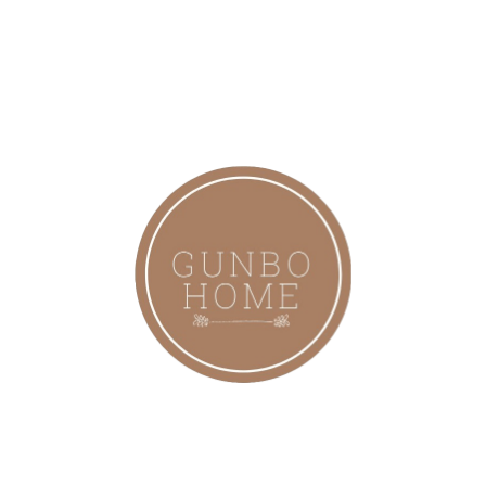
1. Sınıf Kilit Alüminyum Aksamlar
Piyasadaki Çin Malı ürünler 8 KG Ağırlıkta gelirken Bizim
Üretimimiz 8 Kaburgali Şemsiyemiz 20.5 KG (BRÜT)
Gelmektedir.
Kurulum Şeması İle Beraber Gönderilmekte
Kargo Türkiyenin Her Yerine Ücretsizdir Saat 15:00 ‘a Kadar
verilen Siparişlerde Aynı Gün Kargo Hizmeti Sunmaktayız
AYAK AĞIRLIĞI PAKETE DAHİL DEĞİLDİR 50 x 50 cm
ölçülerinde 4 Cm kalınlıgında doğan taş yada KENDİ
İMKANLARINIZLA MERMER Kesilerek yada hazır ağırlık
bidonlarıyla kullanılabilir.
TAM TAKIM OLARAK ŞEMSİYE + AYAK SETİ VE GÖVDE
KISMI GÖNDERİLECEKTİR
Benzer Ürünler