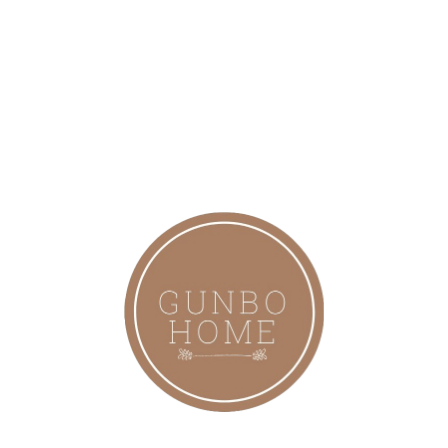
dekorasyon stilleriyle uyum sağlar. Salon, antre, mutfak
köşesi veya ofis duvarında küçük bir odak noktası oluşturur.
Hafif yapısı sayesinde çivi veya çift taraflı bantla kolayca
asılır.
Kullanım ve bakım
Direkt güneş ışığından kaçının; renk solmasını önler.
Toz için yumuşak fırça veya kuru bez kullanın; nemli
bez önerilmez.
İç mekan kullanımı için uygundur.
Paketleme ve hediye
Özenli ambalaj; hediye olarak
gönderime uygundur. Siparişler bir iş günü içinde hazırlanır.
Satış açıklamasına eklenmesi
önerilen kısa metin (açıklamada
yaz)
Doğal sazdan el yapımı yaprak duvar süsü — 23×18 cm.
Minimal, bohem ve sürdürülebilir tasarım. Hemen ekleyin,