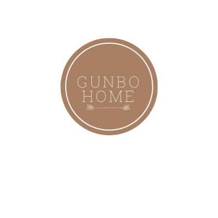
En Yeni Ürünler
, Modern, Bohem, Rattan Avize, Aydınl